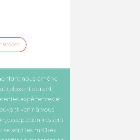
E SONORE
chantant nous amène
at relaxant durant
férentes expériences et
peuvent venir à vous.
n, acceptation, ressenti
rise sont les maîtres