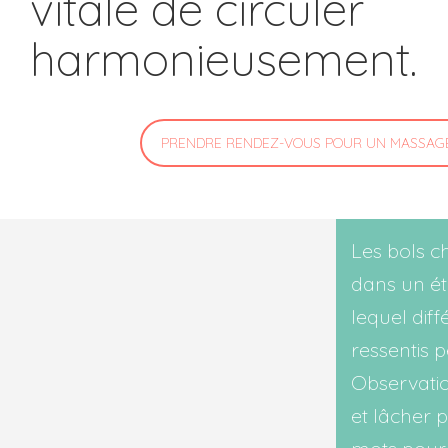
vitale de circuler
harmonieusement.
PRENDRE RENDEZ-VOUS POUR UN MASSAG
Les bols 
dans un ét
lequel dif
ressentis 
Observatio
et lâcher p