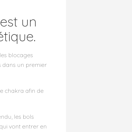
est un
étique.
 les blocages
s dans un premier
e chakra afin de
ndu, les bols
qui vont entrer en