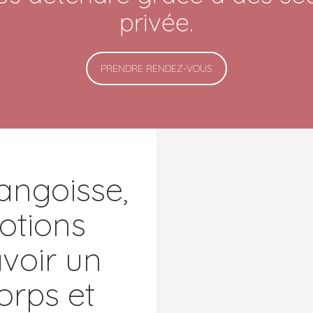
privée.
PRENDRE RENDEZ-VOUS
l’angoisse,
otions
voir un
corps et