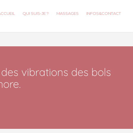
ACCUEIL
QUI SUIS-JE ?
MASSAGES
INFOS&CONTACT
es vibrations des bols
ore.