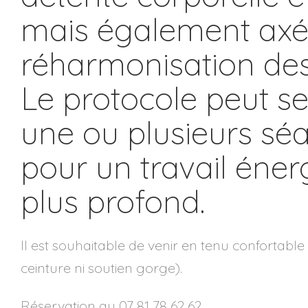
mais également axé
réharmonisation des
Le protocole peut se
une ou plusieurs sé
pour un travail éner
plus profond.
Il est souhaitable de venir en tenu confortabl
ceinture ni soutien gorge).
Réservation au 07 81 78 62 62.