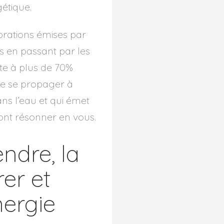
étique.
ibrations émises par
s en passant par les
nte à plus de 70%
de se propager à
dans l’eau et qui émet
vont résonner en vous.
ndre, la
er et
nergie