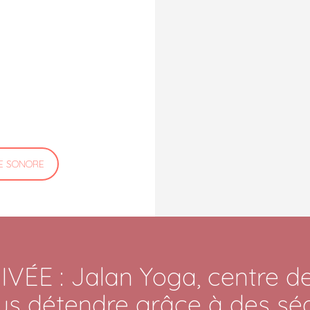
E SONORE
E : Jalan Yoga, centre de 
us détendre grâce à des séa