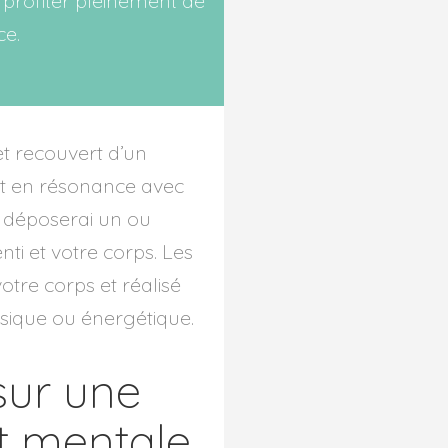
profiter pleinement de
ce.
et recouvert d’un
tant en résonance avec
e déposerai un ou
ti et votre corps. Les
votre corps et réalisé
ysique ou énergétique.
sur une
et mentale