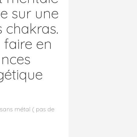
e sur une
 chakras.
 faire en
ances
gétique
e sans métal ( pas de