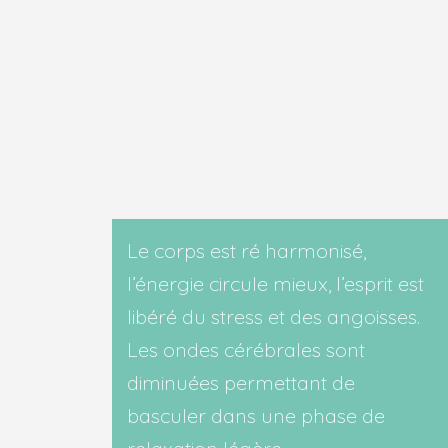
Le corps est ré harmonisé,
l’énergie circule mieux, l’esprit est
libéré du stress et des angoisses.
Les ondes cérébrales sont
diminuées permettant de
basculer dans une phase de